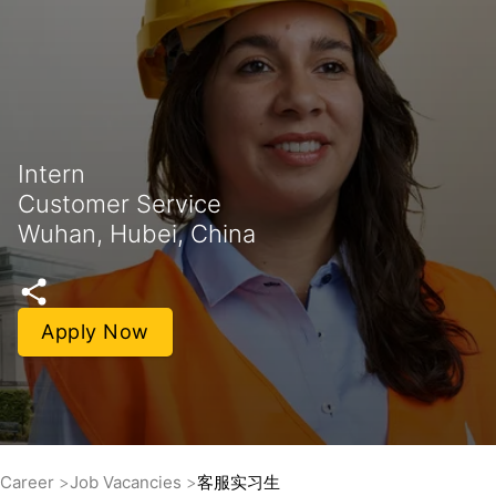
Intern
Customer Service
Wuhan, Hubei, China
Apply Now
Career
Job Vacancies
客服实习生