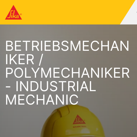
BETRIEBSMECHAN
IKER /
POLYMECHANIKER
- INDUSTRIAL
MECHANIC