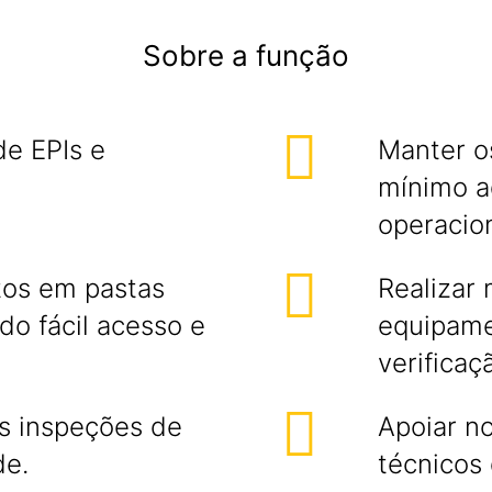
Sobre a função
de EPIs e
Manter o
mínimo a
operacion
tos em pastas
Realizar
ndo fácil acesso e
equipame
verificaç
s inspeções de
Apoiar n
de.
técnicos 